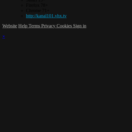
Firefox 78+
Chrome 71+
http://kanal101.vhx.tv
Website
Help
Terms
Privacy
Cookies
Sign in
×